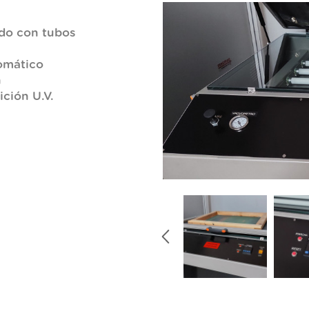
ado con tubos
tomático
n
ición U.V.